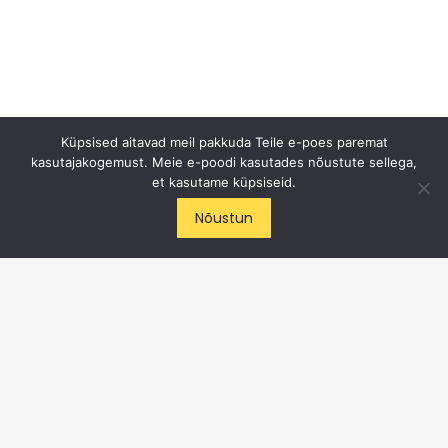
Küpsised aitavad meil pakkuda Teile e-poes paremat
kasutajakogemust. Meie e-poodi kasutades nõustute sellega,
et kasutame küpsiseid.
Nõustun
ICE CYCLE OÜ
E-post
:
info@cycling.ee
Tel
:
+372 50 82 472
Aadress
: Haabersti 1, Tallinn
Liitu meiega Facebooki's
Jälgi meid Instagramis