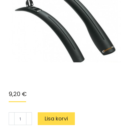
9,20
€
Porilaud
Lisa korvi
SKS
HIGHTREK