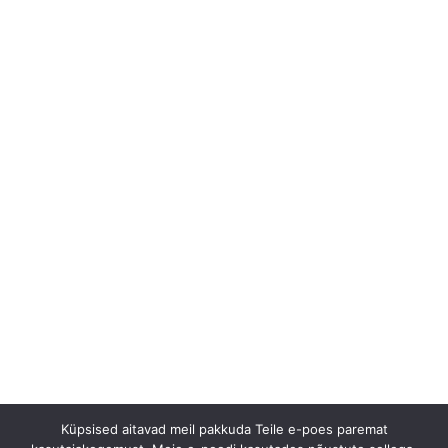
Küpsised aitavad meil pakkuda Teile e-poes paremat