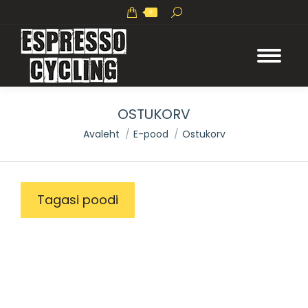
Search:
0
OSTUKORV
You are here:
Avaleht
E-pood
Ostukorv
Tagasi poodi