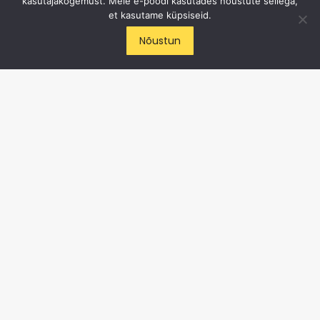
kasutajakogemust. Meie e-poodi kasutades nõustute sellega,
et kasutame küpsiseid.
ICE CYCLE OÜ
Nõustun
E-post
:
info@cycling.ee
Tel
:
+372 50 82 472
Aadress
: Haabersti 1, Tallinn
Liitu meiega Facebooki's
Jälgi meid Instagramis