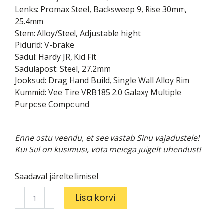
Lenks: Promax Steel, Backsweep 9, Rise 30mm,
25.4mm
Stem: Alloy/Steel, Adjustable hight
Pidurid: V-brake
Sadul: Hardy JR, Kid Fit
Sadulapost: Steel, 27.2mm
Jooksud: Drag Hand Build, Single Wall Alloy Rim
Kummid: Vee Tire VRB185 2.0 Galaxy Multiple
Purpose Compound
Enne ostu veendu, et see vastab Sinu vajadustele!
Kui Sul on küsimusi, võta meiega julgelt ühendust!
Saadaval järeltellimisel
Lasteratas
Lisa korvi
Drag
24