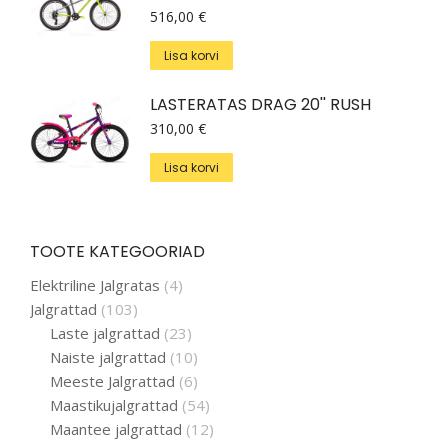
516,00
€
Lisa korvi
LASTERATAS DRAG 20'' RUSH
310,00
€
Lisa korvi
TOOTE KATEGOORIAD
Elektriline Jalgratas
(4)
Jalgrattad
(103)
Laste jalgrattad
(23)
Naiste jalgrattad
(10)
Meeste Jalgrattad
(6)
Maastikujalgrattad
(54)
Maantee jalgrattad
(12)