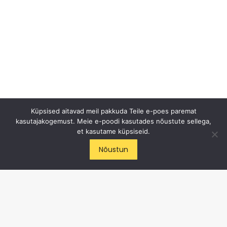
Küpsised aitavad meil pakkuda Teile e-poes paremat
kasutajakogemust. Meie e-poodi kasutades nõustute sellega,
et kasutame küpsiseid.
ICE CYCLE OÜ
Nõustun
E-post
:
info@cycling.ee
Tel
:
+372 50 82 472
Aadress
: Haabersti 1, Tallinn
Liitu meiega Facebooki's
Jälgi meid Instagramis