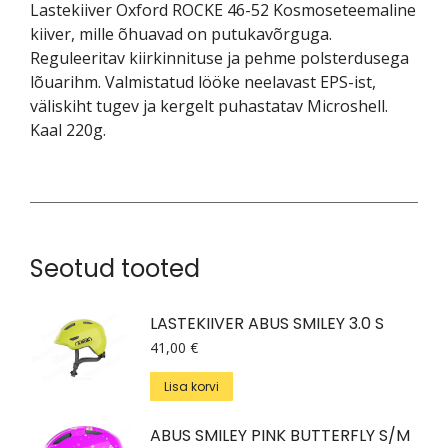
Lastekiiver Oxford ROCKE 46-52 Kosmoseteemaline
kiiver, mille õhuavad on putukavõrguga.
Reguleeritav kiirkinnituse ja pehme polsterdusega
lõuarihm. Valmistatud lööke neelavast EPS-ist,
väliskiht tugev ja kergelt puhastatav Microshell.
Kaal 220g.
Seotud tooted
LASTEKIIVER ABUS SMILEY 3.0 S
41,00
€
Lisa korvi
ABUS SMILEY PINK BUTTERFLY S/M