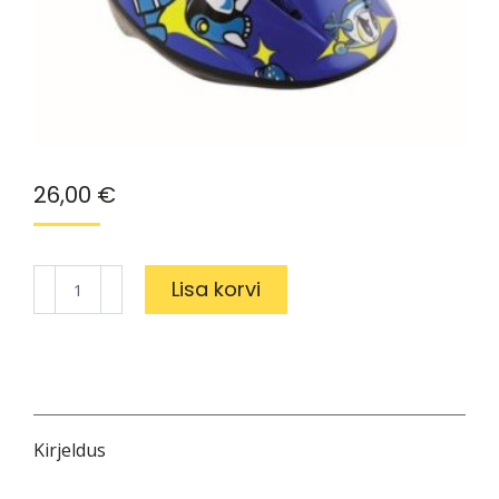
26,00
€
Lastekiiver
Lisa korvi
Oxford
ROCKE
46-
52cm
kogus
Kirjeldus