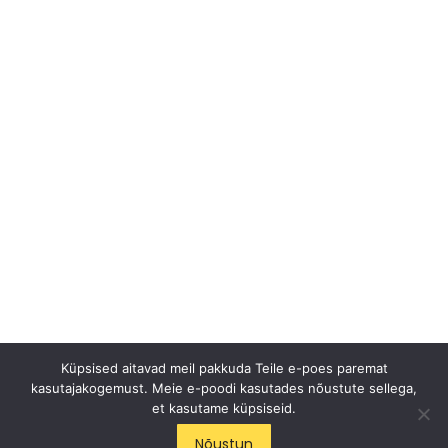
Küpsised aitavad meil pakkuda Teile e-poes paremat
kasutajakogemust. Meie e-poodi kasutades nõustute sellega,
et kasutame küpsiseid.
ICE CYCLE OÜ
Nõustun