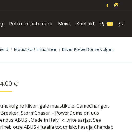
Facebook
Instag
page
page
ng
Retro rataste nurk
Meist
Kontakt
opens
opens
Search
0
in
in
new
new
window
windo
re:
iivrid
Maastiku / maantee
Kiiver PowerDome valge L
24,00
€
tmekülgne kiiver igale maastikule. GameChanger,
rBreaker, StormChaser – PowerDome on uus
iendus ABUS „Made in Italy“ kiivrite sarjas. See
rineb otse ABUS-i Itaalia tootmiskohast ja ühendab