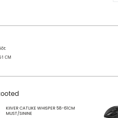
va
L
ko
õt:
-61 CM
tooted
KIIVER CATLIKE WHISPER 58-61CM
MUST/SININE