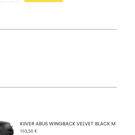
lge
gus
KIIVER ABUS WINGBACK VELVET BLACK M
103,50
€