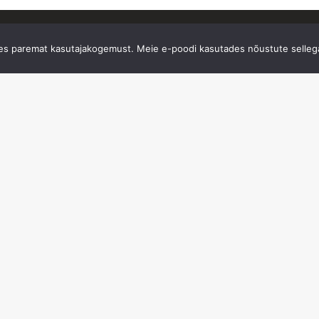
oes paremat kasutajakogemust. Meie e-poodi kasutades nõustute sellega