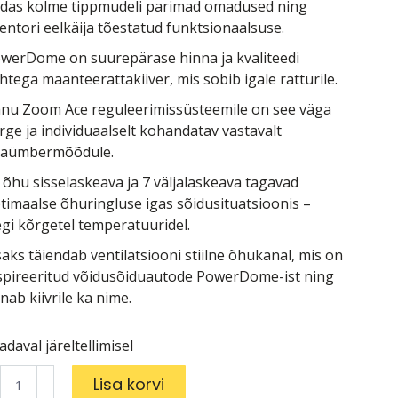
das kolme tippmudeli parimad omadused ning
entori eelkäija tõestatud funktsionaalsuse.
werDome on suurepärase hinna ja kvaliteedi
htega maanteerattakiiver, mis sobib igale ratturile.
nu Zoom Ace reguleerimissüsteemile on see väga
rge ja individuaalselt kohandatav vastavalt
aümbermõõdule.
 õhu sisselaskeava ja 7 väljalaskeava tagavad
timaalse õhuringluse igas sõidusituatsioonis –
egi kõrgetel temperatuuridel.
saks täiendab ventilatsiooni stiilne õhukanal, mis on
spireeritud võidusõiduautode PowerDome-ist ning
nab kiivrile ka nime.
adaval järeltellimisel
iver
Lisa korvi
owerDome