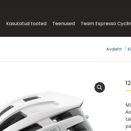
d
Kasutatud tooted
Teenused
Team Espresso Cycli
You are he
Avaleht
K
1
Mi
Ai
tä
pä