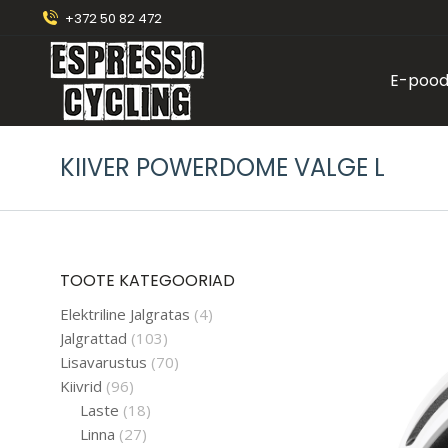
+372 50 82 472
E-poo
KIIVER POWERDOME VALGE L
TOOTE KATEGOORIAD
Elektriline Jalgratas
(4)
Jalgrattad
(103)
Lisavarustus
(70)
Kiivrid
(96)
Laste
(18)
Linna
(27)