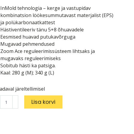
InMold tehnologia – kerge ja vastupidav
kombinatsion löökesummutavast materjalist (EPS)
ja polükarbonaatkattest
Hästiventileeriv tänu 5+8 õhuavadele
Eesmised huavad putukavõrguga
Mugavad pehmendused
Zoom Ace reguleerimissüsteem lihtsaks ja
mugavaks reguleerimiseks
Sobitub hästi ka patsiga.
Kaal: 280 g (M); 340 g (L)
adaval järeltellimisel
iver
Lisa korvi
us
cator
eel
ue