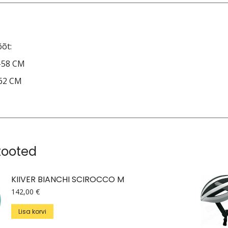
M/
ko
õt:
-58 CM
-62 CM
tooted
KIIVER BIANCHI SCIROCCO M
142,00
€
Lisa korvi