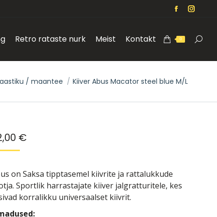
Facebook
Instag
page
page
ng
Retro rataste nurk
Meist
Kontakt
opens
opens
Search
0
in
in
new
new
window
windo
aastiku / maantee
Kiiver Abus Macator steel blue M/L
2,00
€
us on Saksa tipptasemel kiivrite ja rattalukkude
otja. Sportlik harrastajate kiiver jalgratturitele, kes
sivad korralikku universaalset kiivrit.
madused: