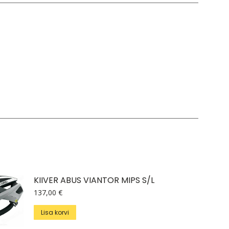
L
gus
KIIVER ABUS VIANTOR MIPS S/L
137,00
€
Lisa korvi