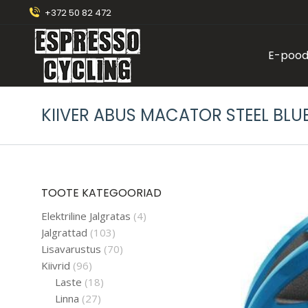
+372 50 82 472
E-poo
KIIVER ABUS MACATOR STEEL BLU
TOOTE KATEGOORIAD
Elektriline Jalgratas
(4)
Jalgrattad
(103)
Lisavarustus
(70)
Kiivrid
(96)
Laste
(18)
Linna
(27)