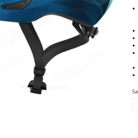
Sa
Ki
Ab
Ma
st
bl