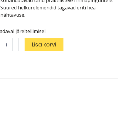
kohandatavad tänu praktilistele rihmapingutitele.
Suured helkurelemendid tagavad eriti hea
nähtavuse.
adaval järeltellimisel
iver
Lisa korvi
us
uro
0
tallic
pper
L
gus