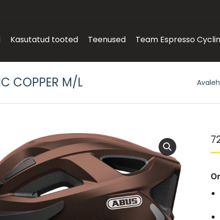
d
Kasutatud tooted
Teenused
Team Espresso Cycli
LIC COPPER M/L
You ar
Avaleh
7
O