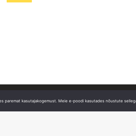
oes paremat kasutajakogemust. Meie e-poodi kasutades nõustute sellega