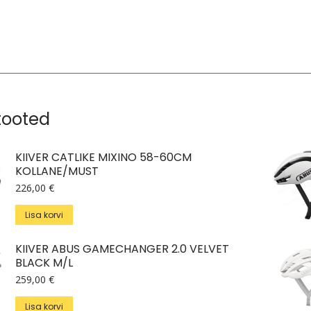
tooted
KIIVER CATLIKE MIXINO 58-60CM
KOLLANE/MUST
226,00
€
Lisa korvi
KIIVER ABUS GAMECHANGER 2.0 VELVET
BLACK M/L
259,00
€
Lisa korvi