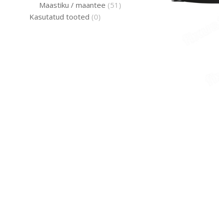
Maastiku / maantee
(51)
Kasutatud tooted
(0)