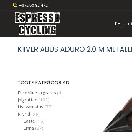
+372 50 82 472
E-poo
KIIVER ABUS ADURO 2.0 M METAL
TOOTE KATEGOORIAD
Elektriline Jalgratas
(4)
Jalgrattad
(103)
Lisavarustus
(70)
Kiivrid
(96)
Laste
(18)
Linna
(27)