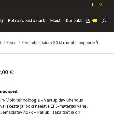
Facebook
Instag
page
page
ng
Retro rataste nurk
Meist
Kontakt
opens
opens
Search
0
in
in
new
new
window
windo
e here:
t
Kiivrid
Kiiver Abus Aduro 2.0 M metallic copper M/L
2,00
€
madused:
In-Mold tehnoloogia – Vastupidav ühendus
väliskesta ja lööki neelava EPS-materjali vahel.
Eemaldatav nokk – Pakub lisakaitset ja on