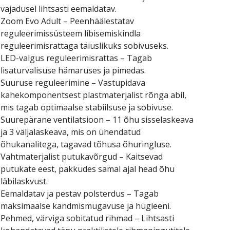
vajadusel lihtsasti eemaldatav.
Zoom Evo Adult – Peenhäälestatav
reguleerimissüsteem libisemiskindla
reguleerimisrattaga täiuslikuks sobivuseks.
LED-valgus reguleerimisrattas – Tagab
lisaturvalisuse hämaruses ja pimedas.
Suuruse reguleerimine – Vastupidava
kahekomponentsest plastmaterjalist rõnga abil,
mis tagab optimaalse stabiilsuse ja sobivuse.
Suurepärane ventilatsioon – 11 õhu sisselaskeava
ja 3 väljalaskeava, mis on ühendatud
õhukanalitega, tagavad tõhusa õhuringluse.
Vahtmaterjalist putukavõrgud – Kaitsevad
putukate eest, pakkudes samal ajal head õhu
läbilaskvust.
Eemaldatav ja pestav polsterdus – Tagab
maksimaalse kandmismugavuse ja hügieeni.
Pehmed, värviga sobitatud rihmad – Lihtsasti