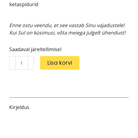
ketaspidurid
Enne ostu veendu, et see vastab Sinu vajadustele!
Kui Sul on küsimusi, võta meiega julgelt ühendust!
Saadaval järeltellimisel
Bianchi
Lisa korvi
Sprint
105
kogus
Kirjeldus