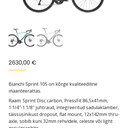
2630,00
€
Bianchi Sprint 105 on kõrge kvaliteediline
maanteerattas.
Raam: Sprint Disc carbon, PressFit 86,5x41mm,
1.1/4″-1.1/8″ juhtraud, integreeritud sadulaklamber,
täissüsinikust dropout, flat mount, 12x142mm thru-
axle, sobib kuni 32mm rehvidele, celeste või light
grey/graphite