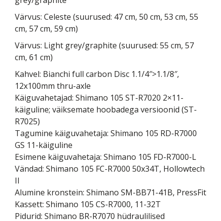
Värvus: Celeste (suurused: 47 cm, 50 cm, 53 cm, 55
cm, 57 cm, 59 cm)
Värvus: Light grey/graphite (suurused: 55 cm, 57
cm, 61 cm)
Kahvel: Bianchi full carbon Disc 1.1/4″>1.1/8″,
12x100mm thru-axle
Käiguvahetajad: Shimano 105 ST-R7020 2×11-
käiguline; väiksemate hoobadega versioonid (ST-
R7025)
Tagumine käiguvahetaja: Shimano 105 RD-R7000
GS 11-käiguline
Esimene käiguvahetaja: Shimano 105 FD-R7000-L
Vändad: Shimano 105 FC-R7000 50x34T, Hollowtech
II
Alumine kronstein: Shimano SM-BB71-41B, PressFit
Kassett: Shimano 105 CS-R7000, 11-32T
Pidurid: Shimano BR-R7070 hüdraulilised