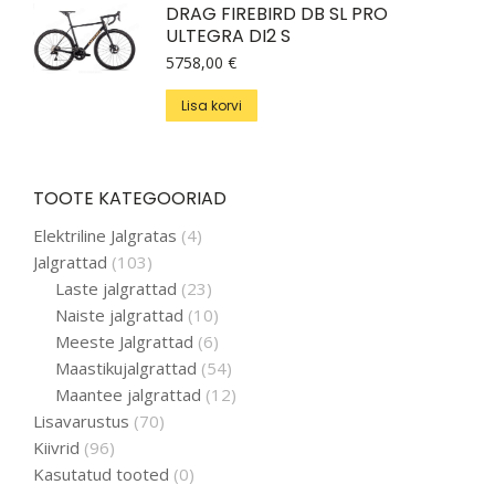
DRAG FIREBIRD DB SL PRO
ULTEGRA DI2 S
5758,00
€
Lisa korvi
TOOTE KATEGOORIAD
Elektriline Jalgratas
(4)
Jalgrattad
(103)
Laste jalgrattad
(23)
Naiste jalgrattad
(10)
Meeste Jalgrattad
(6)
Maastikujalgrattad
(54)
Maantee jalgrattad
(12)
Lisavarustus
(70)
Kiivrid
(96)
Kasutatud tooted
(0)