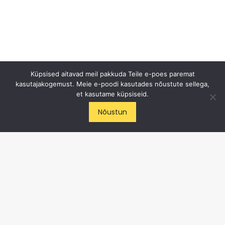
Küpsised aitavad meil pakkuda Teile e-poes paremat
kasutajakogemust. Meie e-poodi kasutades nõustute sellega,
et kasutame küpsiseid.
ICE CYCLE OÜ
Nõustun
E-post
:
info@cycling.ee
Tel
:
+372 50 82 472
Aadress
: Haabersti 1, Tallinn
Liitu meiega Facebooki's
Jälgi meid Instagramis